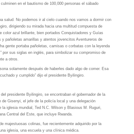
ue culminen en el bautismo de 100,000 personas el sábado
na salud. No podemos ir al cielo cuando nos vamos a dormir con
ingiro, dirigiendo su mirada hacia una multitud compuesta de
e color azul brillante, bien portados Conquistadores y Guías
y pañoletas amarillas y atentos jovencitos Aventureros de
ha gente portaba pañoletas, camisas o corbatas con la leyenda
” por sus siglas en inglés, para simbolizar su compromiso de
te a otros.
rsona solamente después de haberles dado algo de comer. Esa
chado y cumplido” dijo el presidente Byilingiro.
el presidente Byilingiro, se encontraban el gobernador de la
de Gisenyi, el jefe de la policía local y una delegación
 la iglesia mundial, Ted N.C. Wilson y Blasious M. Ruguri,
icana Central del Este, que incluye Rwanda.
 de majestuosas colinas, fue recientemente adquirido por la
una iglesia, una escuela y una clínica médica.