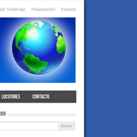
 por TuneIn App
Programación
Contacto
LOCUTORES
CONTACTO
DOR