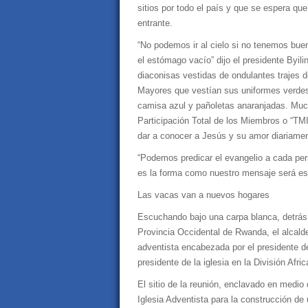
sitios por todo el país y que se espera q
entrante.
“No podemos ir al cielo si no tenemos bue
el estómago vacío” dijo el presidente Byil
diaconisas vestidas de ondulantes trajes d
Mayores que vestían sus uniformes verdes 
camisa azul y pañoletas anaranjadas. Muc
Participación Total de los Miembros o “TMI
dar a conocer a Jesús y su amor diariamen
“Podemos predicar el evangelio a cada pe
es la forma como nuestro mensaje será escu
Las vacas van a nuevos hogares
Escuchando bajo una carpa blanca, detrás d
Provincia Occidental de Rwanda, el alcalde 
adventista encabezada por el presidente de
presidente de la iglesia en la División Afr
El sitio de la reunión, enclavado en medio
Iglesia Adventista para la construcción de 