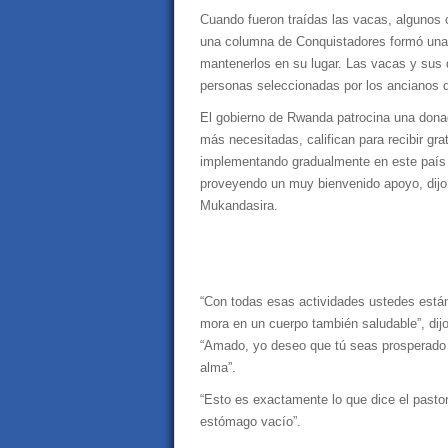
Cuando fueron traídas las vacas, algunos c
una columna de Conquistadores formó una s
mantenerlos en su lugar. Las vacas y sus 
personas seleccionadas por los ancianos de
El gobierno de Rwanda patrocina una dona
más necesitadas, califican para recibir g
implementando gradualmente en este país d
proveyendo un muy bienvenido apoyo, dijo a
Mukandasira.
“Con todas esas actividades ustedes están
mora en un cuerpo también saludable”, dij
“Amado, yo deseo que tú seas prosperado 
alma”.
“Esto es exactamente lo que dice el pastor
estómago vacío”.