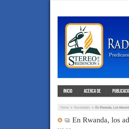
INICIO
ACERCA DE
PUBLICACI
Home
>
Novedades
>
En Rwanda, Los Adventi
En Rwanda, los ad