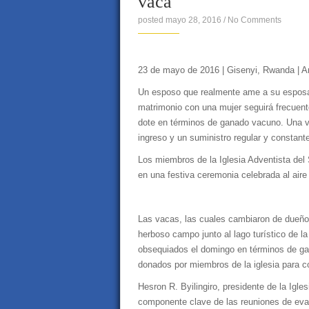
vaca
posted mayo 28, 2016
/
No Comments
23 de mayo de 2016 | Gisenyi, Rwanda | A
Un esposo que realmente ame a su esposa
matrimonio con una mujer seguirá frecuentem
dote en términos de ganado vacuno. Una vac
ingreso y un suministro regular y constante 
Los miembros de la Iglesia Adventista del
en una festiva ceremonia celebrada al aire 
Las vacas, las cuales cambiaron de dueño 
herboso campo junto al lago turístico de l
obsequiados el domingo en términos de gan
donados por miembros de la iglesia para c
Hesron R. Byilingiro, presidente de la Igl
componente clave de las reuniones de eva