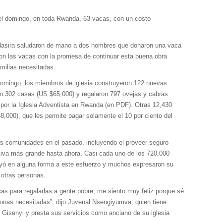
 el domingo, en toda Rwanda, 63 vacas, con un costo
dasira saludaron de mano a dos hombres que donaron una vaca
on las vacas con la promesa de continuar esta buena obra
milias necesitadas.
domingo, los miembros de iglesia construyeron 122 nuevas
n 302 casas (US $65,000) y regalaron 797 ovejas y cabras
 por la Iglesia Adventista en Rwanda (en PDF). Otras 12,430
,000), que les permite pagar solamente el 10 por ciento del
s comunidades en el pasado, incluyendo el proveer seguro
iativa más grande hasta ahora. Casi cada uno de los 720,000
yó en alguna forma a este esfuerzo y muchos expresaron su
 otras personas.
s para regalarlas a gente pobre, me siento muy feliz porque sé
onas necesitadas”, dijo Juvenal Nsengiyumva, quien tiene
 Gisenyi y presta sus servicios como anciano de su iglesia