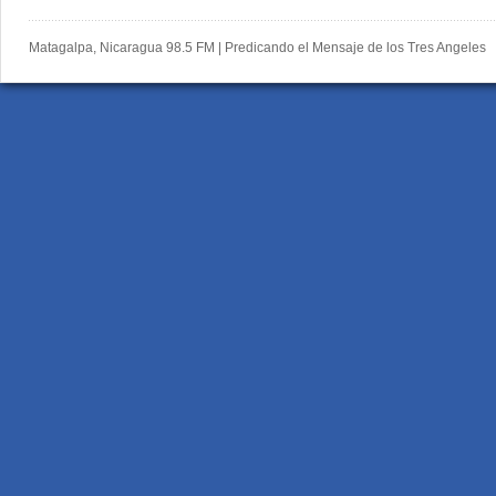
Matagalpa, Nicaragua 98.5 FM | Predicando el Mensaje de los Tres Angeles