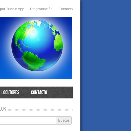
 por TuneIn App
Programación
Contacto
LOCUTORES
CONTACTO
DOR