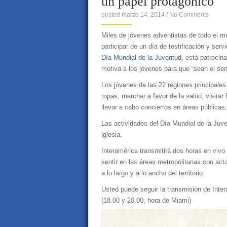
un papel protagónico
posted marzo 14, 2014
/
No Comments
Miles de jóvenes adventistas de todo el m
participar de un día de testificación y se
Día Mundial de la Juventud
, está patrocin
motiva a los jóvenes para que “sean el se
Los jóvenes de las 22 regiones principales
ropas, marchar a favor de la salud, visitar
llevar a cabo conciertos en áreas públicas,
Las actividades del Día Mundial de la Juv
iglesia.
Interamérica transmitirá dos horas en viv
sentir en las áreas metropolitanas con ac
a lo largo y a lo ancho del territorio.
Usted puede seguir la transmisión de Inter
(18.00 y 20.00, hora de Miami)