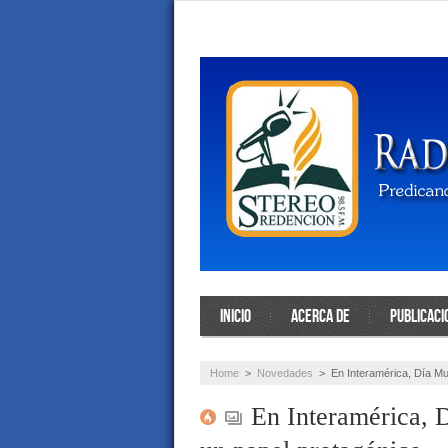
INICIO
ACERCA DE
PUBLICACI
Home
>
Novedades
>
En Interamérica, Día M
En Interamérica, D