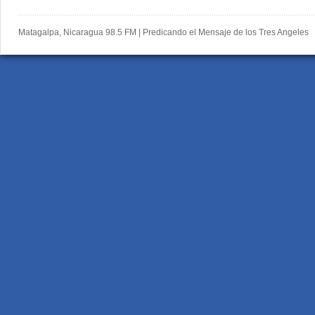
Matagalpa, Nicaragua 98.5 FM | Predicando el Mensaje de los Tres Angeles